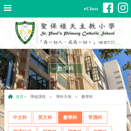
eClass
數學科
首頁
»
學校課程
»
學科天地
»
數學科
中文科
英文科
數學科
常識科