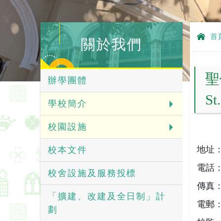
首
關於我們
聖
辦學團體
St
學校簡介
校園設施
地址
校本文件
電話
校舍設施及服務投標
傳真
「擴建、改建及全日制」計
電郵
劃