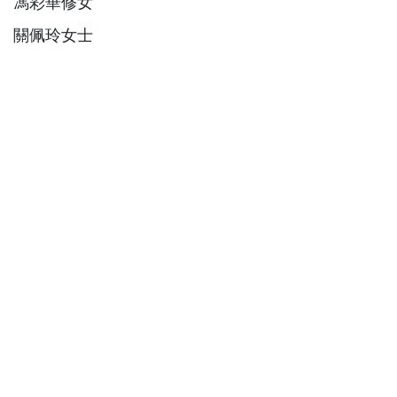
：
馮彩華修女
：
關佩玲女士