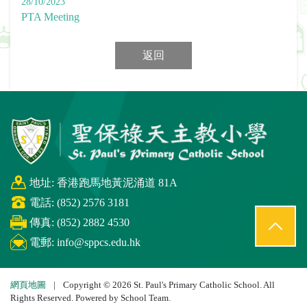
28/10/2023
PTA Meeting
返回
地址: 香港跑馬地黃泥涌道 81A
電話: (852) 2576 3181
傳真: (852) 2882 4530
電郵:
info@sppcs.edu.hk
網頁地圖
|
Copyright © 2026 St. Paul's Primary Catholic School. All
Rights Reserved. Powered by
School Team
.