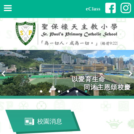
eClass
以愛育生命
以愛育生命
同沐主恩頌校慶
同沐主恩頌校慶
校園消息