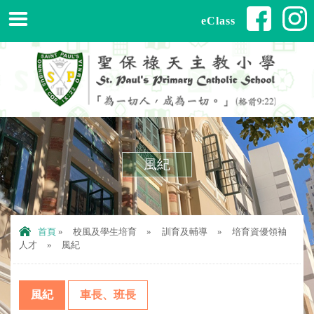
eClass
風紀
首頁
»
校風及學生培育
»
訓育及輔導
»
培育資優領袖
人才
»
風紀
風紀
車長、班長