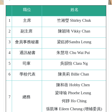
職位
姓名
1
主席
竺湘瑩 Shirley Chuk
2
副主席
陳穎琦 Vikky Chan
3
會員事務秘書
梁鈺婷Sandra Leung
4
通訊秘書
朱慧培 Chu Wai Pui
5
司庫
吳韻怡 Clara Ng
6
學校代表
陳美莉 Billie Chan
陳和蓓 Hobby Chen
梁瑋瑜 Phoebe Leung
7
總務
何靜 Ho Ching
張凱琳 Eileen Cheung (增補委員)