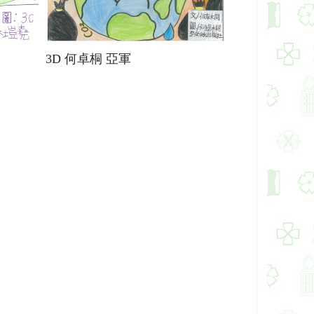
3D 何卓桐 亞軍